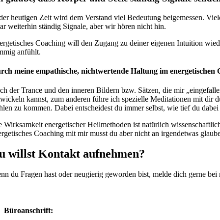
 der heutigen Zeit wird dem Verstand viel Bedeutung beigemessen. Viele
ar weiterhin ständig Signale, aber wir hören nicht hin.
ergetisches Coaching will den Zugang zu deiner eigenen Intuition wieder
immig anfühlt.
rch meine empathische, nichtwertende Haltung im energetischen C
ch der Trance und den inneren Bildern bzw. Sätzen, die mir „eingefall
twickeln kannst, zum anderen führe ich spezielle Meditationen mit dir d
hlen zu kommen. Dabei entscheidest du immer selbst, wie tief du dabei
e Wirksamkeit energetischer Heilmethoden ist natürlich wissenschaftlich
ergetisches Coaching mit mir musst du aber nicht an irgendetwas glauben.
u willst Kontakt aufnehmen?
nn du Fragen hast oder neugierig geworden bist, melde dich gerne bei m
Büroanschrift: