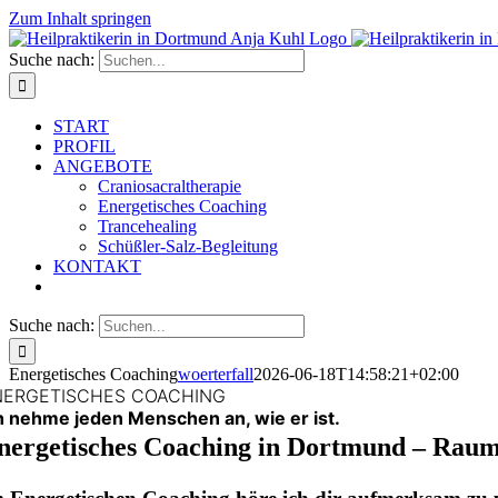
Zum Inhalt springen
Suche nach:
START
PROFIL
ANGEBOTE
Craniosacraltherapie
Energetisches Coaching
Trancehealing
Schüßler-Salz-Begleitung
KONTAKT
Suche nach:
Energetisches Coaching
woerterfall
2026-06-18T14:58:21+02:00
NERGETISCHES COACHING
h nehme jeden Menschen an, wie er ist.
nergetisches Coaching in Dortmund – Raum