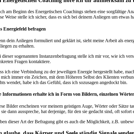
 Energetischen Coaching höre ich dir aufmerksam zu u
ch am Beginn des Energetischen Coachings stehen eine sorgfältige Ana
ese Weise stelle ich sicher, dass es sich bei deinem Anliegen um etwas h
s Energiefeld befragen
nn dein Anliegen formuliert und geklärt ist, sieht meine Arbeit als ener
liegen zu erhalten.
i dieser sogenannten Instanzenbefragung stelle ich mir vor, wie ich ve
nkreten Fragen kontaktiere.
ss ich eine Verbindung zu der jeweiligen Energie hergestellt habe, mac
r mich immer ein Zeichen, mit dem Höheren Selbst des Klienten verbun
chts wendet, habe ich das Gefühl, dass ich sozusagen angedockt bin.
e Informationen erhalte ich in Form von Bildern, einzelnen Wörte
ese Bilder erscheinen vor meinem geistigen Auge, Wörter oder Sätze 
 sie dann ausspreche, hat derjenige, für den sie gedacht sind, oft sofor
ben dieser Art der Befragung gibt es auch die Möglichkeit, z.B. unbewu
h glaube, dass Körper und Seele ständig Signale sende