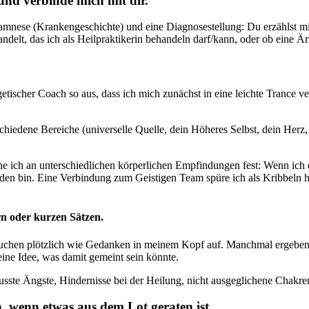
nd verbinde mich mit dir.
mnese (Krankengeschichte) und eine Diagnosestellung: Du erzählst mir
andelt, das ich als Heilpraktikerin behandeln darf/kann, oder ob eine Ä
getischer Coach so aus, dass ich mich zunächst in eine leichte Trance v
rschiedene Bereiche (universelle Quelle, dein Höheres Selbst, dein Her
he ich an unterschiedlichen körperlichen Empfindungen fest: Wenn ich ei
den bin. Eine Verbindung zum Geistigen Team spüre ich als Kribbeln h
rn oder kurzen Sätzen.
tauchen plötzlich wie Gedanken in meinem Kopf auf. Manchmal ergeben
t eine Idee, was damit gemeint sein könnte.
sste Ängste, Hindernisse bei der Heilung, nicht ausgeglichene Chakren
n, wenn etwas aus dem Lot geraten ist.